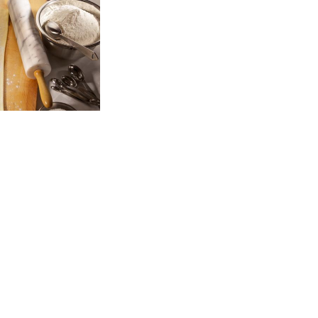
feuilletée
t beurre sont disponibles.
 ALIMENTAIRES,