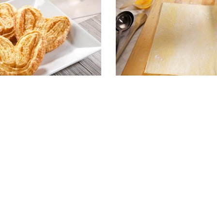
Palmiers
Feuilles de pâte 
à étiquette propre
,
à base de plantes
et
tou
R PLUS SUR NOS PRODUITS ET NOS SOLUTIONS